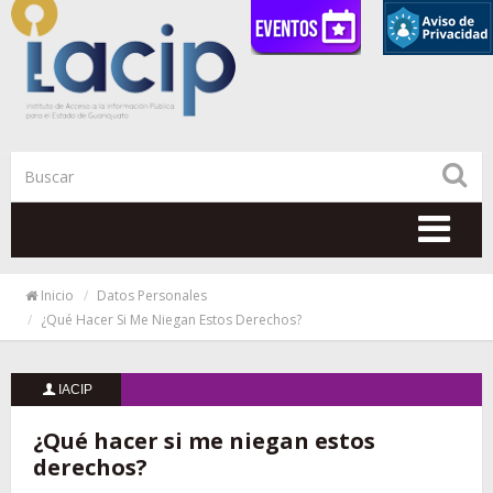
Togg
navi
Inicio
Datos Personales
¿Qué Hacer Si Me Niegan Estos Derechos?
IACIP
¿Qué hacer si me niegan estos
derechos?